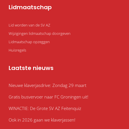
o
g
e
o
r
r
Lidmaatschap
k
a
m
Lid worden van de SV AZ
Wijzigingen lidmaatschap doorgeven
Lidmaatschap opzeggen
Huisregels
Laatste nieuws
Nieuwe klaverjasdrive: Zondag 29 maart
Gratis busvervoer naar FC Groningen uit!
WINACTIE: De Grote SV AZ Feitenquiz
Ook in 2026 gaan we klaverjassen!