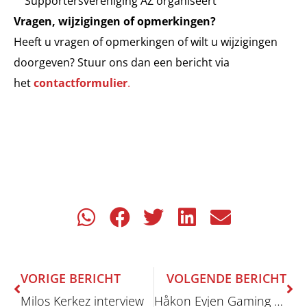
Supportersvereniging AZ organiseert
Vragen, wijzigingen of opmerkingen?
Heeft u vragen of opmerkingen of wilt u wijzigingen
doorgeven? Stuur ons dan een bericht via
het
contactformulier
.
Vorige
Vo
VORIGE BERICHT
VOLGENDE BERICHT
Milos Kerkez interview
Håkon Evjen Gaming en esports!