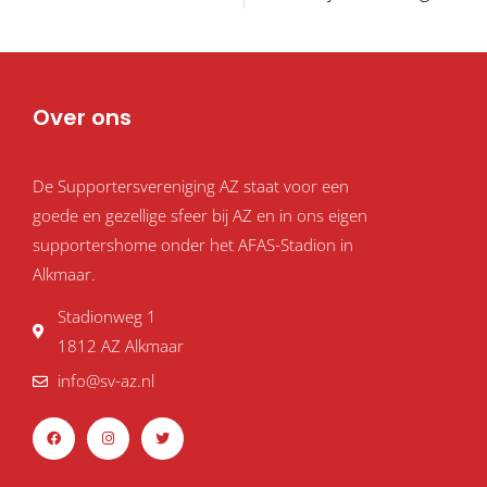
Over ons
De Supportersvereniging AZ staat voor een
goede en gezellige sfeer bij AZ en in ons eigen
supportershome onder het AFAS-Stadion in
Alkmaar.
Stadionweg 1
1812 AZ Alkmaar
info@sv-az.nl
F
I
T
a
n
w
c
s
i
e
t
t
b
a
t