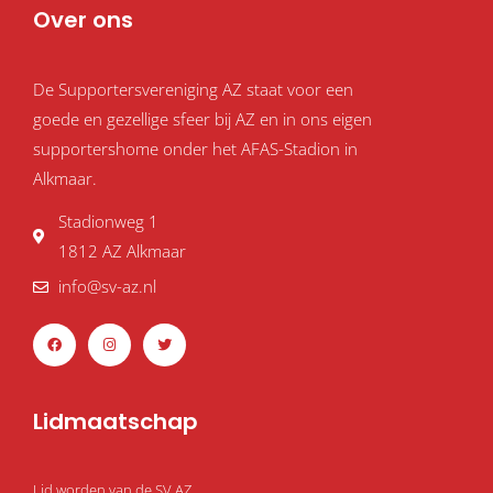
Over ons
De Supportersvereniging AZ staat voor een
goede en gezellige sfeer bij AZ en in ons eigen
supportershome onder het AFAS-Stadion in
Alkmaar.
Stadionweg 1
1812 AZ Alkmaar
info@sv-az.nl
F
I
T
a
n
w
c
s
i
e
t
t
b
a
t
o
g
e
o
r
r
Lidmaatschap
k
a
m
Lid worden van de SV AZ