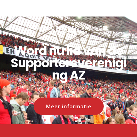
OOK PROFITEREN VAN VEEL
VOORDELEN?
Word nu lid van de
Supportersverenigi
ng AZ
Meer informatie