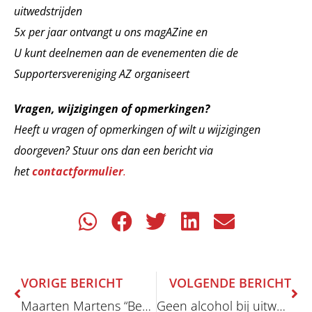
uitwedstrijden
5x per jaar ontvangt u ons magAZine en
U kunt deelnemen aan de evenementen die de
Supportersvereniging AZ organiseert
Vragen, wijzigingen of opmerkingen?
Heeft u vragen of opmerkingen of wilt u wijzigingen
doorgeven? Stuur ons dan een bericht via
het
contactformulier
.
Vorige
Vo
VORIGE BERICHT
VOLGENDE BERICHT
Maarten Martens “Beste trainer Eerste Divisie” 2021-2022
Geen alcohol bij uitwedstrijden!!