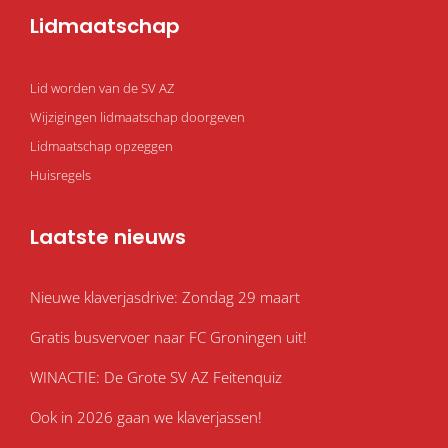
o
g
e
o
r
r
Lidmaatschap
k
a
m
Lid worden van de SV AZ
Wijzigingen lidmaatschap doorgeven
Lidmaatschap opzeggen
Huisregels
Laatste nieuws
Nieuwe klaverjasdrive: Zondag 29 maart
Gratis busvervoer naar FC Groningen uit!
WINACTIE: De Grote SV AZ Feitenquiz
Ook in 2026 gaan we klaverjassen!