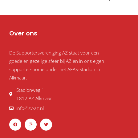
Over ons
De Supportersvereniging AZ staat voor een
goede en gezellige sfeer bij AZ en in ons eigen
supportershome onder het AFAS-Stadion in
Alkmaar.
Stadionweg 1
1812 AZ Alkmaar
info@sv-az.nl
F
I
T
a
n
w
c
s
i
e
t
t
b
a
t