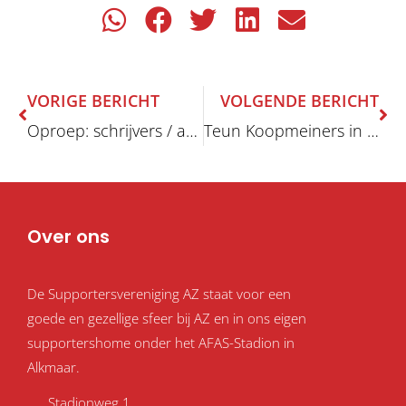
Vorige
Vo
VORIGE BERICHT
VOLGENDE BERICHT
Oproep: schrijvers / auteur gezocht
Teun Koopmeiners in Kiev
Over ons
De Supportersvereniging AZ staat voor een
goede en gezellige sfeer bij AZ en in ons eigen
supportershome onder het AFAS-Stadion in
Alkmaar.
Stadionweg 1