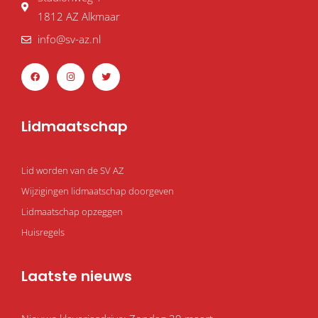
1812 AZ Alkmaar
info@sv-az.nl
F
I
T
a
n
w
c
s
i
e
t
t
b
a
t
o
g
e
o
r
r
Lidmaatschap
k
a
m
Lid worden van de SV AZ
Wijzigingen lidmaatschap doorgeven
Lidmaatschap opzeggen
Huisregels
Laatste nieuws