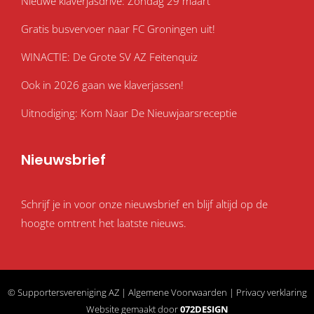
Nieuwe klaverjasdrive: Zondag 29 maart
Gratis busvervoer naar FC Groningen uit!
WINACTIE: De Grote SV AZ Feitenquiz
Ook in 2026 gaan we klaverjassen!
Uitnodiging: Kom Naar De Nieuwjaarsreceptie
Nieuwsbrief
Schrijf je in voor onze nieuwsbrief en blijf altijd op de
hoogte omtrent het laatste nieuws.
© Supportersvereniging AZ |
Algemene Voorwaarden
|
Privacy verklaring
Website gemaakt door
072DESIGN