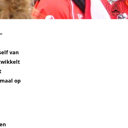
j”
self van
twikkelt
t
lemaal op
ren