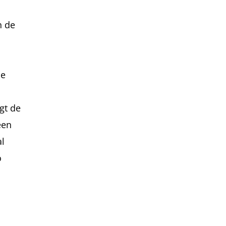
n de
de
gt de
een
al
o