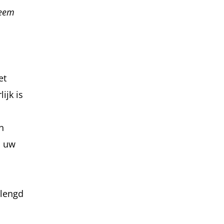
Neem
et
ijk is
n
a uw
rlengd