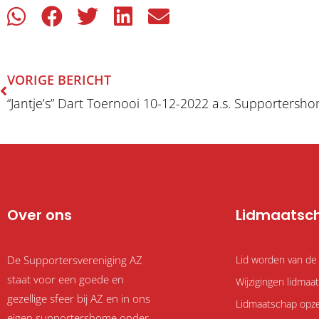
Vorige
VORIGE BERICHT
Over ons
Lidmaatsc
De Supportersvereniging AZ
Lid worden van de
staat voor een goede en
Wijzigingen lidma
gezellige sfeer bij AZ en in ons
Lidmaatschap opz
eigen supportershome onder