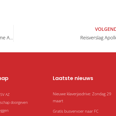
VOLGEND
“Jantje’s” Dart Toernooi 10-12-2022 a.s. Supportershome AZ-Alkmaar
Reisverslag Apol
hap
Laatste nieuws
Nieuwe klaverjasdrive: Zondag 29
 SV AZ
maart
atschap doorgeven
eggen
Gratis busvervoer naar FC