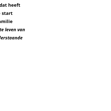
 dat heeft
 start
amilie
te leven van
nderstaande