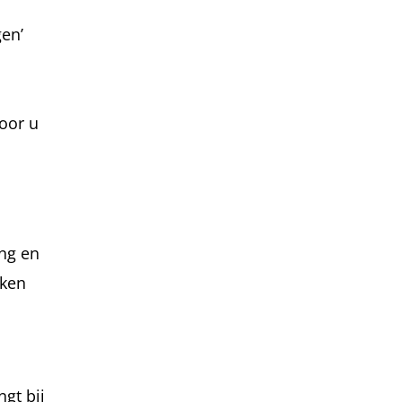
gen’
oor u
ng en
aken
gt bij