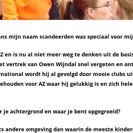
 fans mijn naam scandeerden was speciaal voor mi
 AZ en is nu al niet meer weg te denken uit de basi
het vertrek van Owen Wijndal snel vergeten en on
national wordt hij al gevolgd door mooie clubs ui
e behouden voor AZ waar hij gelukkig is en zich he
er je achtergrond en waar je bent opgegroeid?
iets andere omgeving dan waarin de meeste kinde