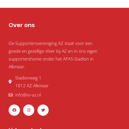
Over ons
De Supportersvereniging AZ staat voor een
goede en gezellige sfeer bij AZ en in ons eigen
supportershome onder het AFAS-Stadion in
Alkmaar.
Stadionweg 1
1812 AZ Alkmaar
info@sv-az.nl
F
I
T
a
n
w
c
s
i
e
t
t
b
a
t
o
g
e
o
r
r