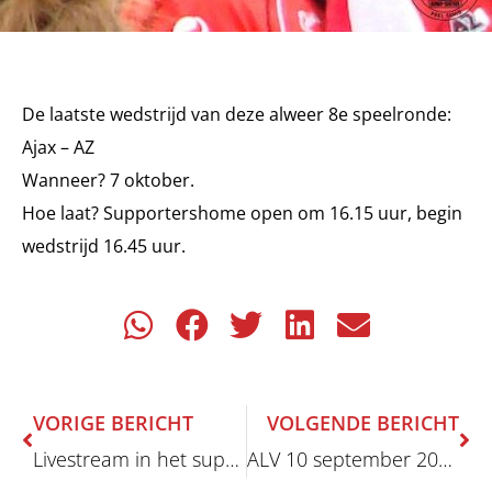
De laatste wedstrijd van deze alweer 8e speelronde:
Ajax – AZ
Wanneer? 7 oktober.
Hoe laat? Supportershome open om 16.15 uur, begin
wedstrijd 16.45 uur.
Vorige
Vo
VORIGE BERICHT
VOLGENDE BERICHT
Livestream in het supportershome: FC Groningen – AZ
ALV 10 september 2018: Notulen én jaarrekening