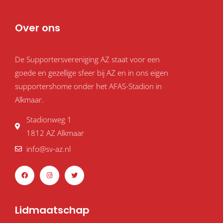
Over ons
De Supportersvereniging AZ staat voor een
goede en gezellige sfeer bij AZ en in ons eigen
supportershome onder het AFAS-Stadion in
Alkmaar.
Stadionweg 1
1812 AZ Alkmaar
info@sv-az.nl
F
I
T
a
n
w
c
s
i
e
t
t
b
a
t
o
g
e
o
r
r
Lidmaatschap
k
a
m