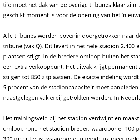
tijd moet het dak van de overige tribunes klaar zij
geschikt moment is voor de opening van het ‘nieuwe
Alle tribunes worden bovenin doorgetrokken naar d
tribune (vak Q). Dit levert in het hele stadion 2.400
plaatsen stijgt. In de bredere omloop buiten het st
een extra verkooppunt. Het uitvak krijgt permanent zi
stijgen tot 850 zitplaatsen. De exacte indeling wo
5 procent van de stadioncapaciteit moet aanbieden,
naastgelegen vak erbij getrokken worden. In Nederl
Het trainingsveld bij het stadion verdwijnt en maa
omloop rond het stadion breder, waardoor er 100 pa
300 meer terug, waardoor er uiteindelijk meer parke