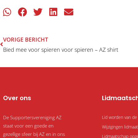
Vorige
VORIGE BERICHT
Bied mee voor spieren voor spieren – AZ shirt
Over ons
Lidmaatsc
De Supportersvereniging AZ
Lid worden van de
staat voor een goede en
Wijzigingen lidma
gezellige sfeer bij AZ en in ons
Lidmaatschap opz