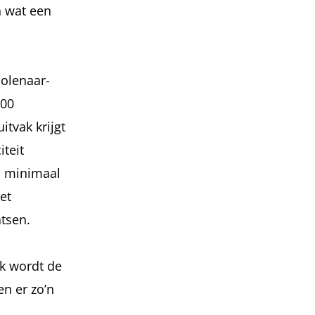
n wat een
Molenaar-
500
tvak krijgt
iteit
n minimaal
et
tsen.
ak wordt de
n er zo’n