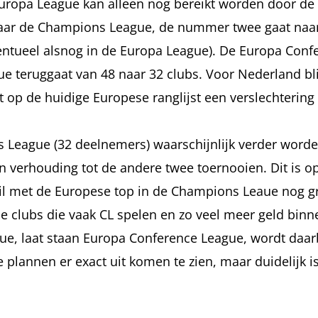
Europa League kan alleen nog bereikt worden door de 
 naar de Champions League, de nummer twee gaat naa
ventueel alsnog in de Europa League). De Europa Conf
ue teruggaat van 48 naar 32 clubs. Voor Nederland bli
t op de huidige Europese ranglijst een verslechtering
 League (32 deelnemers) waarschijnlijk verder word
 in verhouding tot de andere twee toernooien. Dit is 
hil met de Europese top in de Champions Leaue nog g
de clubs die vaak CL spelen en zo veel meer geld bin
e, laat staan Europa Conference League, wordt daarb
e plannen er exact uit komen te zien, maar duidelijk is