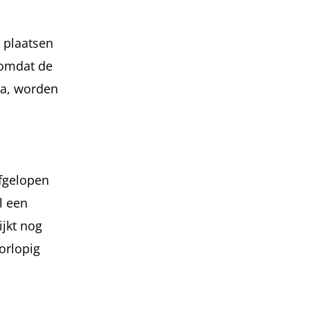
 plaatsen
 omdat de
na, worden
afgelopen
l een
ijkt nog
orlopig