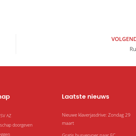
VOLGEND
Ru
hap
Laatste nieuws
Nieuwe klaverjasdrive: Zondag 29
 SV AZ
maart
atschap doorgeven
eggen
Gratis busvervoer naar FC