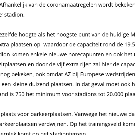
n. Afhankelijk van de coronamaatregelen wordt bekeke
’ stadion.
ezelfde hoogte als het hoogste punt van de huidige 
 extra plaatsen op, waardoor de capaciteit rond de 19.
adion komen enkele nieuwe horecapunten en ook het ui
tplaatsen en door de vijf extra rijen zal hier de capac
rdt nog bekeken, ook omdat AZ bij Europese wedstrijde
 een kleine duizend plaatsen. In dat geval moet ook h
and is 750 het minimum voor stadions tot 20.000 plaa
kt plaats voor parkeerplaatsen. Vanwege het nieuwe d
rkeerplaatsen verdwijnen. Op het trainingsveld kome
erplek komt op het stadionterrein.