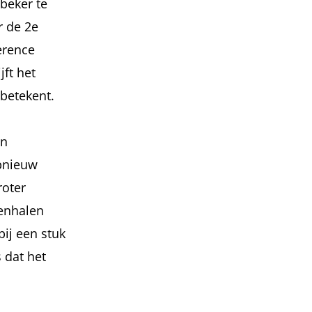
beker te
r de 2e
erence
jft het
 betekent.
en
opnieuw
roter
nenhalen
ij een stuk
 dat het