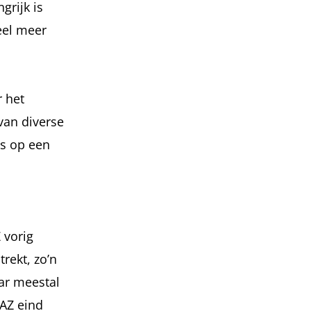
grijk is
eel meer
r het
van diverse
as op een
 vorig
rekt, zo’n
aar meestal
-AZ eind