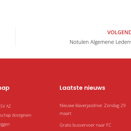
VOLGEND
Notulen Algemene Leden
hap
Laatste nieuws
Nieuwe klaverjasdrive: Zondag 29
 SV AZ
maart
atschap doorgeven
eggen
Gratis busvervoer naar FC