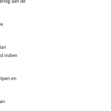
erleg aan de
de
lan
d indien
elpen en
aan