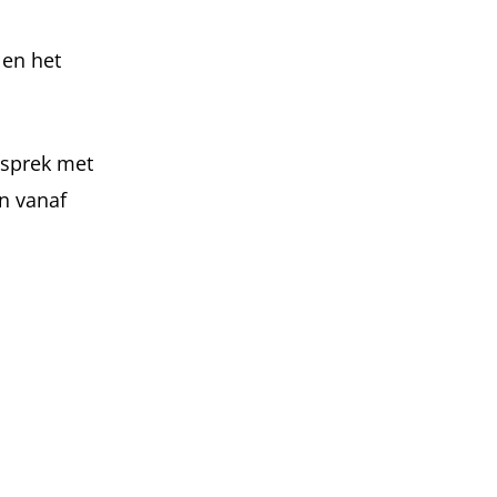
 en het
esprek met
n vanaf